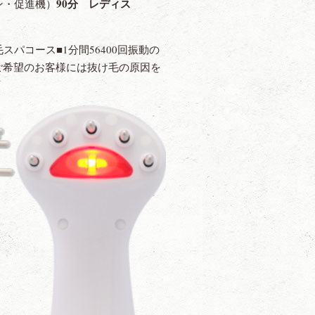
90分 レディス
ン・促進機）
スパコース■1分間56400回振動の
ご希望のお客様には抜け毛の原因を