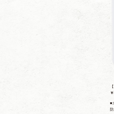
【
￥
■
防