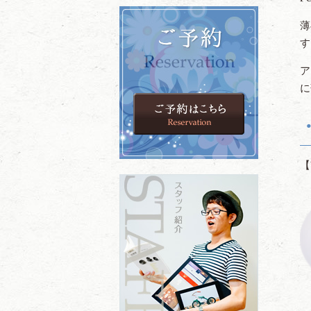
薄
す
ア
に
【