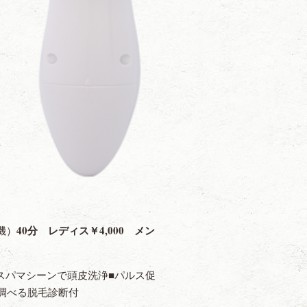
40分 レディス￥4,000 メン
機）
動のスパマシーンで頭皮洗浄■パルス促
調べる脱毛診断付