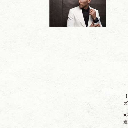
【
ズ
■
進