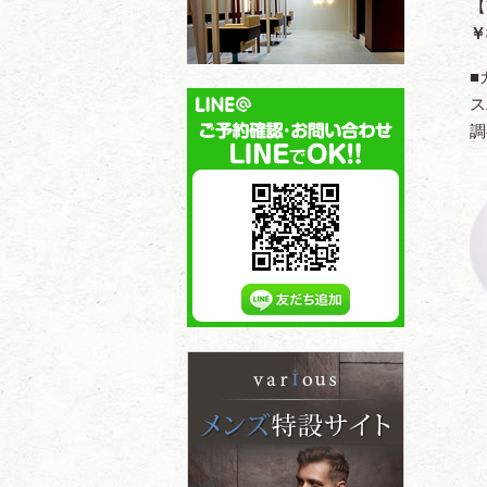
【
￥
■
ス
調