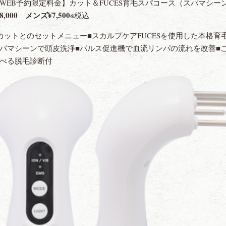
WEB予約限定料金】カット＆FUCES育毛スパコース（スパマシー
8,000 メンズ¥7,500
※税込
カットとのセットメニュー■スカルプケアFUCESを使用した本格育毛
パマシーンで頭皮洗浄■パルス促進機で血流リンパの流れを改善■
べる脱毛診断付