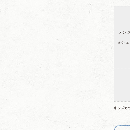
メン
※シ
キッズカット