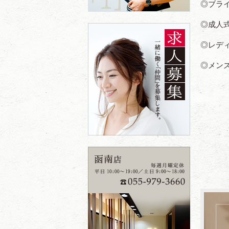
◎ブラ
◎成人
◎レデ
◎メン