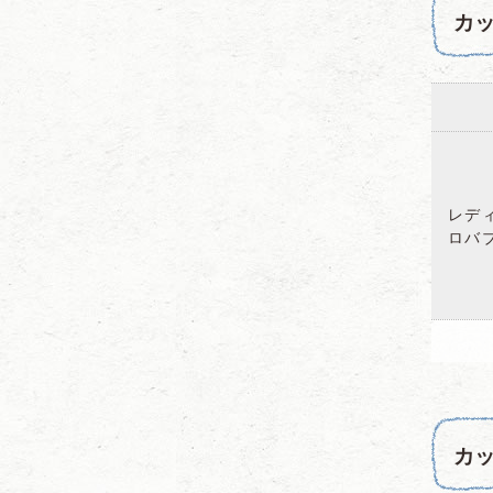
カッ
レデ
ロバ
カッ