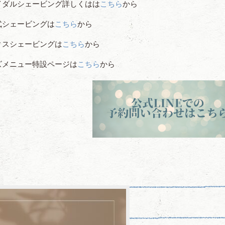
イダルシェービング詳しくはは
こちら
から
式シェービングは
こちら
から
ィスシェービングは
こちら
から
ズメニュー特設ページは
こちら
から